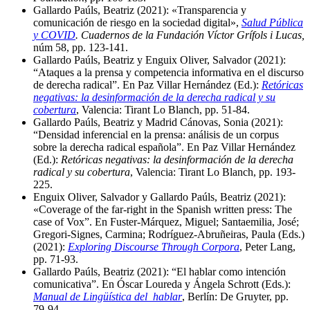
Gallardo Paúls, Beatriz (2021): «Transparencia y
comunicación de riesgo en la sociedad digital»,
Salud Pública
y COVID
. Cuadernos de la Fundación Víctor Grífols i Lucas,
núm 58, pp. 123-141.
Gallardo Paúls, Beatriz y Enguix Oliver, Salvador (2021):
“Ataques a la prensa y competencia informativa en el discurso
de derecha radical”. En Paz Villar Hernández (Ed.):
Retóricas
negativas: la desinformación de la derecha radical y su
cobertura
, Valencia: Tirant Lo Blanch, pp. 51-84.
Gallardo Paúls, Beatriz y Madrid Cánovas, Sonia (2021):
“Densidad inferencial en la prensa: análisis de un corpus
sobre la derecha radical española”. En Paz Villar Hernández
(Ed.):
Retóricas negativas: la desinformación de la derecha
radical y su cobertura
, Valencia: Tirant Lo Blanch, pp. 193-
225.
Enguix Oliver, Salvador y Gallardo Paúls, Beatriz (2021):
«Coverage of the far-right in the Spanish written press: The
case of Vox”. En Fuster-Márquez, Miguel; Santaemilia, José;
Gregori-Signes, Carmina; Rodríguez-Abruñeiras, Paula (Eds.)
(2021):
Exploring Discourse Through Corpora
, Peter Lang,
pp. 71-93.
Gallardo Paúls, Beatriz (2021): “El hablar como intención
comunicativa”. En Óscar Loureda y Ángela Schrott (Eds.):
Manual de Lingüística del hablar
, Berlín: De Gruyter, pp.
79-94.