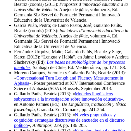
Beatriz (coords) (2013):
Propostes d’innovació educativa a la
Universitat de València
. Anejos de @tic, volumen 3, Ed.
Germania SL/ Servei de Formació Permanent i Innovació
Educativa de la Universitat de Valencia.
García Pilán, Pedro; de Lamo Pastor, José; Gallardo Paúls,
Beatriz (coords) (2013):
Iniciatives d’innovació educativa a la
Universitat de València.
Anejos de @tic, volumen 4, Ed.
Germania SL/ Servei de Formació Permanent i Innovació
Educativa de la Universitat de Valencia.
Fernández Urquiza, Maite; Gallardo Paúls, Beatriz y Sage,
Karen (2013): “Lengua y Habla”, en Jaime Lavados y Andrea
Slachevsky (Ed):
Las bases neurobiológicas de los procesos
mentales
, Santiago de Chile, Ed. Mediterráneo, pp. 171-188.
Moreno Campos, Verónica y Gallardo Paúls, Beatriz (2013):
«
Conversational Turn Length and Fluency Measurement in
Aphasia
«. Poster presented at XIV International Conference
Sciece of Aphasia (SOA). Brussels, September 2013.
Gallardo Paúls, Beatriz (2013): «
Modelos lingüísticos
subyacentes a la investigación sobre innovación educativa»
,
en Antonio Pamies (Ed.):
De Lingüística, traducción y léxico-
fraseología
, Granada: Ed. Comares, pp. 241-254.
Gallardo Paúls, Beatriz (2013): «
Niveles pragmáticos y
cognición: estrategias discursivas de encuadre en el discurso
político
»,
Anthropos
, 239, pp. 186-205.
Gallardo Paúls, Beatriz (2013): «
Estructura textual y gestión