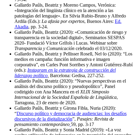
Gallardo Paúls, Beatriz y Moreno Campos, Verónica:
«Integración del lingüista clínico en la atención a las
patologías del lenguaje». En Silvia Rubio-Bruno y Alfredo
Ardila (Eds.):
La afasia por expertos
, Buenos Aires:
Ed.
Akadia
, pp. 3-24.
Gallardo Paúls, Beatriz (2020): «Comunicación de riesgo y
transparencia en la sociedad digital», Seminarios SESPAS
2020- Fundació Víctor Grífols i Lucas. Webinar sobre
Transparencia y Comunicación
celebrado el 03/12/2020.
Gallardo Paúls, Beatriz y Pellisser Rosell, Nel·lo (2020): “Los
medios en campaña: función informativa e imagen
corporativa”, en Carles Pont Sorribes y Antoni Gutiérrez-Rubí
(eds.):
Instagram en la estrategia de construcción del
liderazgo político
,
Barcelona: Gedisa, 227-252.
Gallardo Paúls, Beatriz (2020): “Nuevas perspectivas en el
análisis del discurso político y pseudopolítico”, Panel
codirigido con Ana Mancera en el
XLIX Simposio
Internacional de la Sociedad Española de Lingüística
,
Tarragona, 23 de enero de 2020.
Gallardo Paúls, Beatriz y Girona Fibla, Nuria (2020):
“
Discurso político y democracia de audiencias: los desafíos
discursivos de la digitalización
”,
Pasajes: Revista de
pensamiento contemporáneo
59, pp. 3-17
Gallardo Paúls, Beatriz y Sonia Madrid (2019): «La voz