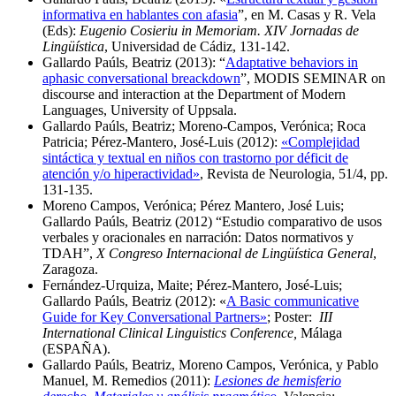
informativa en hablantes con afasia
”, en M. Casas y R. Vela
(Eds):
Eugenio Cosieriu in Memoriam. XIV Jornadas de
Lingüística
, Universidad de Cádiz, 131-142.
Gallardo Paúls, Beatriz (2013): “
Adaptative behaviors in
aphasic conversational breackdown
”, MODIS SEMINAR on
discourse and interaction at the Department of Modern
Languages, University of Uppsala.
Gallardo Paúls, Beatriz; Moreno-Campos, Verónica; Roca
Patricia; Pérez-Mantero, José-Luis (2012):
«Complejidad
sintáctica y textual en niños con trastorno por déficit de
atención y/o hiperactividad»
, Revista de Neurologia, 51/4, pp.
131-135.
Moreno Campos, Verónica; Pérez Mantero, José Luis;
Gallardo Paúls, Beatriz (2012) “Estudio comparativo de usos
verbales y oracionales en narración: Datos normativos y
TDAH”,
X Congreso Internacional de Lingüística General
,
Zaragoza.
Fernández-Urquiza, Maite; Pérez-Mantero, José-Luis;
Gallardo Paúls, Beatriz (2012): «
A Basic communicative
Guide for Key Conversational Partners»
; Poster:
III
International Clinical Linguistics Conference,
Málaga
(ESPAÑA).
Gallardo Paúls, Beatriz, Moreno Campos, Verónica, y Pablo
Manuel, M. Remedios (2011):
Lesiones de hemisferio