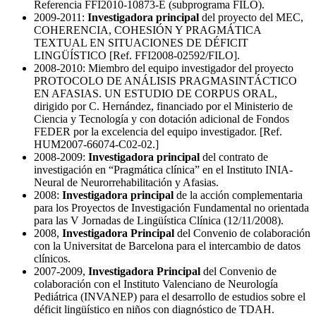
Referencia FFI2010-10873-E (subprograma FILO).
2009-2011:
Investigadora principal
del proyecto del MEC,
COHERENCIA, COHESIÓN Y PRAGMÁTICA
TEXTUAL EN SITUACIONES DE DÉFICIT
LINGÜÍSTICO [Ref. FFI2008-02592/FILO].
2008-2010: Miembro del equipo investigador del proyecto
PROTOCOLO DE ANÁLISIS PRAGMASINTÁCTICO
EN AFASIAS. UN ESTUDIO DE CORPUS ORAL,
dirigido por C. Hernández, financiado por el Ministerio de
Ciencia y Tecnología y con dotación adicional de Fondos
FEDER por la excelencia del equipo investigador. [Ref.
HUM2007-66074-C02-02.]
2008-2009:
Investigadora principal
del contrato de
investigación en “Pragmática clínica” en el Instituto INIA-
Neural de Neurorrehabilitación y Afasias.
2008:
Investigadora principal
de la acción complementaria
para los Proyectos de Investigación Fundamental no orientada
para las V Jornadas de Lingüística Clínica (12/11/2008).
2008,
Investigadora Principal
del Convenio de colaboración
con la Universitat de Barcelona para el intercambio de datos
clínicos.
2007-2009,
Investigadora Principal
del Convenio de
colaboración con el Instituto Valenciano de Neurología
Pediátrica (INVANEP) para el desarrollo de estudios sobre el
déficit lingüístico en niños con diagnóstico de TDAH.