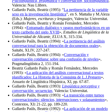
Psicolingüística, pragmática y conversación, sociolingüística
,
Valencia: Nau Llibres.
Gallardo Paúls, Beatriz (1995): “
La pertinencia de la variable
sexo
en la investigación lingüística
”, en S. Mattalia y M.Aleza
(Eds.):
Mujeres, escrituras y lenguajes,
Valencia: Universitat.
Gallardo Paúls, Beatriz y Román Fernández, Mercedes
(1994): «
Entramado dialógico y rasgos morfosintácticos en un
texto caribeño del siglo XVIII
»,
Estudios de Lingüística de la
Universidad de Alicante, ELUA
X, 315-334.
Gallardo Paúls, Beatriz (1994): «
La pertinencia del análisis
conversacional para la obtención de documentos orales
»,
Saitabi, XLIV, 227-247.
Gallardo Paúls, Beatriz (1994): «
Conversación y
conversación cotidiana: sobre una confusión de niveles
»,
Pragmalingüística 2, 151-194.
Beatriz Gallardo Paúls y Román Fernández, Mercedes
(1993): «
La aplicación del análisis conversacional a textos
planificados: La Historia de la Conquista de L.J.Peguero
»,
Anuario de Lingüística Hispánica, XI, pp. 67-87.
Gallardo Paúls, Beatriz (1993):
Lingüística perceptiva y
conversación: secuencias,
Valencia: Universitat.
Gallardo Paúls, Beatriz (1993): «
La transición entre turnos
conversacionales: silencios, interrupciones y solapamientos
»,
Contextos, XI
:
21-22, pp. 189-220.
Gallardo Paúls, Beatriz (1992): «
La aplicación de un modelo