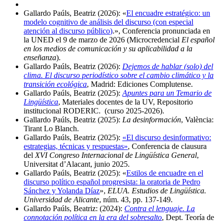
Gallardo Paúls, Beatriz (2026): «
El encuadre estratégico: un
modelo cognitivo de análisis del discurso (con especial
atención al discurso público
)
.», Conferencia pronunciada en
la UNED el 9 de marzo de 2026 (Microcredencial
El español
en los medios de comunicación y su aplicabilidad a la
enseñanza
).
Gallardo Paúls, Beatriz (2026):
Dejemos de hablar (solo) del
clima. El discurso periodístico sobre el cambio climático y la
transición ecológica
, Madrid: Ediciones Complutense.
Gallardo Paúls, Beatriz (2025):
Apuntes para un Temario de
Lingüística
, Materiales docentes de la UV, Repositorio
institucional RODERIC. (curso 2025-2026).
Gallardo Paúls, Beatriz (2025):
La desinformación
, València:
Tirant Lo Blanch.
Gallardo Paúls, Beatriz (2025):
«El discurso desinformativo:
estrategias, técnicas y respuestas»
, Conferencia de clausura
del
XVI Congreso Internacional de Lingüística General
,
Universitat d’Alacant, junio 2025.
Gallardo Paúls, Beatriz (2025): «
Estilos de encuadre en el
discurso político español progresista: la oratoria de Pedro
Sánchez y Yolanda Díaz
»,
ELUA. Estudios de Lingüística.
Universidad de Alicante
, núm. 43, pp. 137-149.
Gallardo Paúls, Beatriz: (2024):
Contra el lenguaje. La
connotación política en la era del sobresalto
, Dept. Teoría de