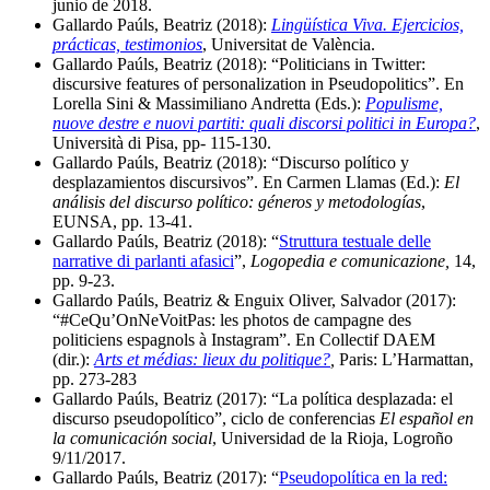
junio de 2018.
Gallardo Paúls, Beatriz (2018):
Lingüística Viva. Ejercicios,
prácticas, testimonios
, Universitat de València.
Gallardo Paúls, Beatriz (2018): “Politicians in Twitter:
discursive features of personalization in Pseudopolitics”. En
Lorella Sini & Massimiliano Andretta (Eds.):
Populisme,
nuove destre e nuovi partiti: quali discorsi politici in Europa?
,
Università di Pisa, pp- 115-130.
Gallardo Paúls, Beatriz (2018): “Discurso político y
desplazamientos discursivos”. En Carmen Llamas (Ed.):
El
análisis del discurso político: géneros y metodologías
,
EUNSA, pp. 13-41.
Gallardo Paúls, Beatriz (2018): “
Struttura testuale delle
narrative di parlanti afasici
”,
Logopedia e comunicazione,
14,
pp. 9-23.
Gallardo Paúls, Beatriz & Enguix Oliver, Salvador (2017):
“#CeQu’OnNeVoitPas: les photos de campagne des
politiciens espagnols à Instagram”. En Collectif DAEM
(dir.):
Arts et médias: lieux du politique?
,
Paris: L’Harmattan,
pp. 273-283
Gallardo Paúls, Beatriz (2017): “La política desplazada: el
discurso pseudopolítico”, ciclo de conferencias
El español en
la comunicación social
, Universidad de la Rioja, Logroño
9/11/2017.
Gallardo Paúls, Beatriz (2017): “
Pseudopolítica en la red: