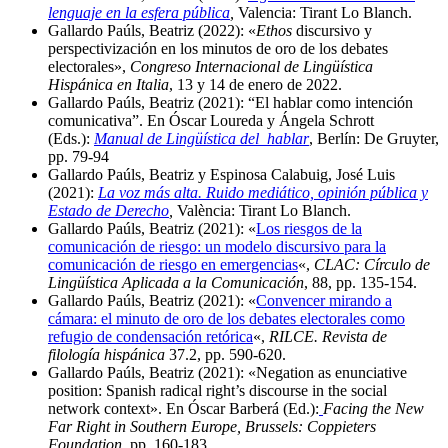
lenguaje en la esfera pública
,
Valencia: Tirant Lo Blanch.
Gallardo Paúls, Beatriz (2022): «
Ethos
discursivo y
perspectivización en los minutos de oro de los debates
electorales»,
Congreso Internacional de Lingüística
Hispánica en Italia
, 13 y 14 de enero de 2022.
Gallardo Paúls, Beatriz (2021): “El hablar como intención
comunicativa”. En Óscar Loureda y Ángela Schrott
(Eds.):
Manual de Lingüística del hablar
, Berlín: De Gruyter,
pp. 79-94
Gallardo Paúls, Beatriz y Espinosa Calabuig, José Luis
(2021):
La voz más alta. Ruido mediático, opinión pública y
Estado de Derecho
,
València: Tirant Lo Blanch.
Gallardo Paúls, Beatriz (2021): «
Los riesgos de la
comunicación de riesgo: un modelo discursivo para la
comunicación de riesgo en emergencias
«,
CLAC: Círculo de
Lingüística Aplicada a la Comunicación
, 88, pp. 135-154.
Gallardo Paúls, Beatriz (2021): «
Convencer mirando a
cámara: el minuto de oro de los debates electorales como
refugio de condensación retórica
«,
RILCE. Revista de
filología hispánica
37.2, pp. 590-620.
Gallardo Paúls, Beatriz (2021): «Negation as enunciative
position: Spanish radical right’s discourse in the social
network context». En Óscar Barberá (Ed.):
Facing the New
Far Right in Southern Europe, Brussels: Coppieters
Foundation
, pp. 160-183.