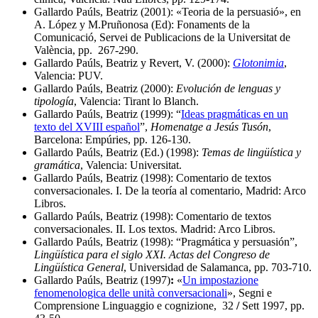
Gallardo Paúls, Beatriz (2001): «Teoria de la persuasió», en
A. López y M.Pruñonosa (Ed): Fonaments de la
Comunicació, Servei de Publicacions de la Universitat de
València, pp. 267-290.
Gallardo Paúls, Beatriz y Revert, V. (2000):
Glotonimia
,
Valencia: PUV.
Gallardo Paúls, Beatriz (2000):
Evolución de lenguas y
tipología
, Valencia: Tirant lo Blanch.
Gallardo Paúls, Beatriz (1999): “
Ideas pragmáticas en un
texto del XVIII español
”,
Homenatge a Jesús Tusón
,
Barcelona: Empúries, pp. 126-130.
Gallardo Paúls, Beatriz (Ed.) (1998):
Temas de lingüística y
gramática
, Valencia: Universitat.
Gallardo Paúls, Beatriz (1998): Comentario de textos
conversacionales. I. De la teoría al comentario, Madrid: Arco
Libros.
Gallardo Paúls, Beatriz (1998): Comentario de textos
conversacionales. II. Los textos. Madrid: Arco Libros.
Gallardo Paúls, Beatriz (1998): “Pragmática y persuasión”,
Lingüística para el siglo XXI. Actas del Congreso de
Lingüística General
, Universidad de Salamanca, pp. 703-710.
Gallardo Paúls, Beatriz (1997)
:
«
Un impostazione
fenomenologica delle unità conversacionali
», Segni e
Comprensione Linguaggio e cognizione, 32
/
Sett 1997, pp.