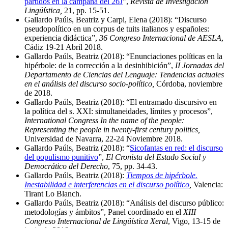
partidos en la campaña del 26J
”,
Revista de Investigación
Lingüística,
21, pp. 15-51.
Gallardo Paúls, Beatriz y Carpi, Elena (2018): “Discurso
pseudopolítico en un corpus de tuits italianos y españoles:
experiencia didáctica”,
36 Congreso Internacional de AESLA
,
Cádiz 19-21 Abril 2018.
Gallardo Paúls, Beatriz (2018): “Enunciaciones políticas en la
hipérbole: de la corrección a la desinhibición”,
II Jornadas del
Departamento de Ciencias del Lenguaje: Tendencias actuales
en el análisis del discurso socio-político,
Córdoba, noviembre
de 2018.
Gallardo Paúls, Beatriz (2018): “El entramado discursivo en
la política del s. XXI: simultaneidades, límites y procesos”,
International Congress In the name of the people:
Representing the people in twenty-first century politics,
Universidad de Navarra, 22-24 Noviembre 2018.
Gallardo Paúls, Beatriz (2018): “
Sicofantas en red: el discurso
del populismo punitivo
”,
El Cronista del Estado Social y
Democrático del Derecho
, 75, pp. 34-43.
Gallardo Paúls, Beatriz (2018):
Tiempos de hipérbole.
Inestabilidad e interferencias en el discurso político
,
Valencia:
Tirant Lo Blanch.
Gallardo Paúls, Beatriz (2018): “Análisis del discurso público:
metodologías y ámbitos”, Panel coordinado en el
XIII
Congreso Internacional de Lingüística Xeral
, Vigo, 13-15 de