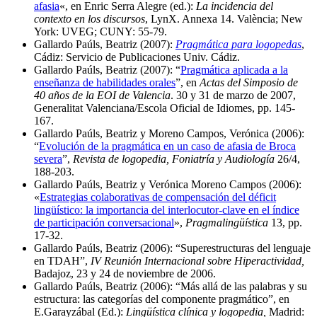
afasia
«, en Enric Serra Alegre (ed.):
La incidencia del
contexto en los discursos
, LynX. Annexa 14. València; New
York: UVEG; CUNY: 55-79.
Gallardo Paúls, Beatriz (2007):
Pragmática para logopedas
,
Cádiz: Servicio de Publicaciones Univ. Cádiz.
Gallardo Paúls, Beatriz (2007): “
Pragmática aplicada a la
enseñanza de habilidades orales
”, en
Actas del Simposio de
40 años de la EOI de Valencia
. 30 y 31 de marzo de 2007,
Generalitat Valenciana/Escola Oficial de Idiomes, pp. 145-
167.
Gallardo Paúls, Beatriz y Moreno Campos, Verónica (2006):
“
Evolución de la pragmática en un caso de afasia de Broca
severa
”,
Revista de logopedia, Foniatría y Audiología
26/4,
188-203.
Gallardo Paúls, Beatriz y Verónica Moreno Campos (2006):
«
Estrategias colaborativas de compensación del déficit
lingüístico: la importancia del interlocutor-clave en el índice
de participación conversacional
»,
Pragmalingüística
13, pp.
17-32.
Gallardo Paúls, Beatriz (2006): “Superestructuras del lenguaje
en TDAH”,
IV Reunión Internacional sobre Hiperactividad,
Badajoz, 23 y 24 de noviembre de 2006.
Gallardo Paúls, Beatriz (2006): “Más allá de las palabras y su
estructura: las categorías del componente pragmático”, en
E.Garayzábal (Ed.):
Lingüística clínica y logopedia,
Madrid: