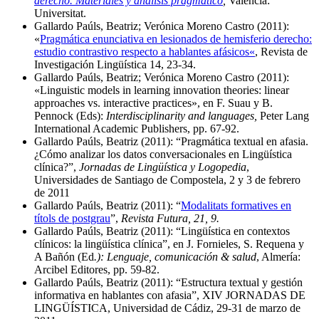
derecho. Materiales y análisis pragmático
,
Valencia:
Universitat.
Gallardo Paúls, Beatriz; Verónica Moreno Castro (2011):
«
Pragmática enunciativa en lesionados de hemisferio derecho:
estudio contrastivo respecto a hablantes afásicos
«
, Revista de
Investigación Lingüística 14, 23-34.
Gallardo Paúls, Beatriz; Verónica Moreno Castro (2011):
«Linguistic models in learning innovation theories: linear
approaches vs. interactive practices», en F. Suau y B.
Pennock (Eds):
Interdisciplinarity and languages,
Peter Lang
International Academic Publishers, pp. 67-92.
Gallardo Paúls, Beatriz (2011): “Pragmática textual en afasia.
¿Cómo analizar los datos conversacionales en Lingüística
clínica?”,
Jornadas de Lingüística y Logopedia
,
Universidades de Santiago de Compostela, 2 y 3 de febrero
de 2011
Gallardo Paúls, Beatriz (2011): “
Modalitats formatives en
títols de postgrau
”,
Revista Futura, 21, 9.
Gallardo Paúls, Beatriz (2011): “Lingüística en contextos
clínicos: la lingüística clínica”, en J. Fornieles, S. Requena y
A Bañón (Ed
.): Lenguaje, comunicación & salud
, Almería:
Arcibel Editores, pp. 59-82.
Gallardo Paúls, Beatriz (2011): “Estructura textual y gestión
informativa en hablantes con afasia”, XIV JORNADAS DE
LINGÜÍSTICA, Universidad de Cádiz, 29-31 de marzo de