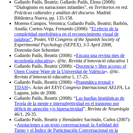
Gallardo Paúls, Beatriz; Gallardo Paúls, Elena (2008):
“Dialogismo en narraciones infantiles”, en
Territorios en red.
Prácticas culturales y análisis del discurso.
Madrid:
Biblioteca Nueva, pp. 135-158.
Moreno-Campos, Veronica; Gallardo Paúls, Beatriz; Barbón,
Analía; Cuetos-Vega, Fernando (2008): “
El efecto de la
complejidad morfológica en el reconocimiento visual de
palabras”
, Poster,
VII Congress of the Spanish Society of
Experimental Psychology (SEPEX), 3-5 April 2008,
Donostia-San Sebastian
Gallardo Paúls, Beatriz (2008): «
Encara una revista mes de
tecnología educativa
«,
@tic. Revista d’innovació educativa
1
Gallardo Paúls, Beatriz (2008): «
Docencia y libre acceso: el
Open Course Ware de la Universitat de València
»,
@tic.
Revista d’innovació educativa
1, 17-25.
Gallardo Paúls, Beatriz (2008): «
Pragmática textual y
TDAH
«,
Actas del XXVI Congreso Internacional AELFA
, La
Laguna, julio de 2008.
Gallardo Paúls, Beatriz (2008): “
Las huellas lingüísticas de
Teoría de la mente e intersubjetividad en el trastorno por
déficit de atención y/o hiperactividad
”,
Revista de Neurología
46/1, 29-35.
Gallardo Paúls, Beatriz y Hernández Sacristán, Carlos (2007):
«
Anotaciones a un texto conversacional: la Agilidad del
Turno y el Índice de Participación Conversacional en la