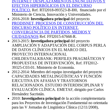
INTERNET: DESPLAZAMIENTOS ENUNCIATIVOS Y
EFECTOS HIPERBÓLICOS EN EL DISCURSO
POLÍTICO
, Ref. RTI2018-093523-B-I00, financiado por el
Ministerio de Ciencia, Innovación y Universidades.
2016-2018:
Investigadora principal
del proyecto
PRODISNET, PROCESOS DE CONSTRUCCIÓN DEL
DISCURSO POLÍTICO EN INTERNET.
CONVERGENCIA DE PARTIDOS, MEDIOS Y
CIUDADANOS
Ref. FFI2015-67668-R.
2013-2015:
Investigadora principal
del proyecto
AMPLIACIÓN Y ADAPTACIÓN DEL CORPUS PERLA
DE DATOS CLÍNICOS EN EL MARCO DEL
PROYECTO INTERNACIONAL
CHILDES/TALKBANK: PERFILES PRAGMÁTICOS Y
PROPUESTAS DE INTERVENCIÓN
,
Ref. FFI2012-
39325-C03-01. Ministerio de Economía.
2012-2014: Miembro del equipo investigador del proyecto
CAPACIDADES METALINGÜÍSTICAS Y FUNCIÓN
EJECUTIVA EN AFASIAS Y TRASTORNOS
RELACIONADOS. ESTUDIO INTERDISCIPLINAR Y
EVALUACIÓN CLÍNICA. EMETAF, dirigido por Carlos
Hernández Sacristán.
2010:
Investigadora principal
de la acción complementaria
para los Proyectos de Investigación Fundamental no orientada
para las V Jornadas de Lingüística Clínica (12/11/2008),