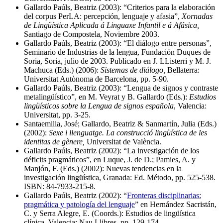
Gallardo Paúls, Beatriz (2003): “Criterios para la elaboración
del corpus PerLA: percepción, lenguaje y afasia”,
Xornadas
de Lingüística Aplicada á Linguaxe Infantil e á Afásica,
Santiago de Compostela, Noviembre 2003.
Gallardo Paúls, Beatriz (2003): “El diálogo entre personas”,
Seminario de Industrias de la lengua, Fundación Duques de
Soria, Soria, julio de 2003. Publicado en J. LListerri y M. J.
Machuca (Eds.) (2006):
Sistemas de diálogo,
Bellaterra:
Universitat Autònoma de Barcelona, pp. 5-90.
Gallardo Paúls, Beatriz (2003): “Lengua de signos y contraste
metalingüístico”, en M. Veyrat y B. Gallardo (Eds.):
Estudios
lingüísticos sobre la Lengua de signos española
, Valencia:
Universitat, pp. 3-25.
Santaemilia, José; Gallardo, Beatriz & Sanmartín, Julia (Eds.)
(2002):
Sexe i llenguatge. La construcció lingüística de les
identitas de gènere,
Universitat de València.
Gallardo Paúls, Beatriz (2002): “La investigación de los
déficits pragmáticos”, en Luque, J. de D.; Pamies, A. y
Manjón, F. (Eds.) (2002): Nuevas tendencias en la
investigación lingüística, Granada: Ed. Método, pp. 525-538.
ISBN: 84-7933-215-8.
Gallardo Paúls, Beatriz (2002): “
Fronteras disciplinarias:
pragmática y patología del lenguaje
” en Hernández Sacristán,
C. y Serra Alegre, E. (Coords.): Estudios de lingüística
clínica, Valencia: Nau Llibres, pp. 129-174.