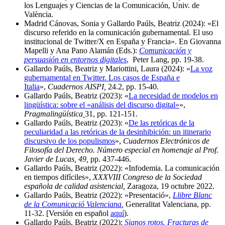
los Lenguajes y Ciencias de la Comunicación, Univ. de
València.
Madrid Cánovas, Sonia y Gallardo Paúls, Beatriz (2024): «El
discurso referido en la comunicación gubernamental. El uso
institucional de Twitter/X en España y Francia». En Giovanna
Mapelli y Ana Pano Alamán (Eds.):
Comunicación y
persuasión en entornos digitales
, Peter Lang, pp. 19-38.
Gallardo Paúls, Beatriz y Mariottini, Laura (2024): «
La voz
gubernamental en Twitter. Los casos de España e
Italia
»,
Cuadernos AISPI,
24.2, pp. 15-40.
Gallardo Paúls, Beatriz (2023): «
La necesidad de modelos en
lingüística: sobre el «análisis del discurso digital»
»,
Pragmalingüística
31, pp. 121-151.
Gallardo Paúls, Beatriz (2023): «
De las retóricas de la
peculiaridad a las retóricas de la desinhibición: un itinerario
discursivo de los populismos
»,
Cuadernos Electrónicos de
Filosofía del Derecho. Número especial en homenaje al Prof.
Javier de Lucas, 49,
pp. 437-446.
Gallardo Paúls, Beatriz (2022): «Infodemia. La comunicación
en tiempos difíciles»,
XXXVIII Congreso de la Sociedad
española de calidad asistencial,
Zaragoza, 19 octubre 2022.
Gallardo Paúls, Beatriz (2022): «Presentació»,
Llibre Blanc
de la Comunicació Valenciana
,
Generalitat Valenciana, pp.
11-32. [Versión en español
aquí
).
Gallardo Paúls, Beatriz (2022):
Signos rotos. Fracturas de