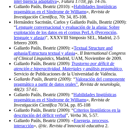
intel·ligència adaptativa
«,
Futura 17/18, pp. 14-16.
Gallardo Paúls, Beatriz (2010): «
Habilidades lingüísticas
pragmáticas en el Síndrome de Williams
»,
Revista de
Investigación Científica
, 70
:
34, 85-108.
Hernández Sacristán, Carlos y Gallardo Paúls, Beatriz (2009):
“
Lenguaje conversacional y evaluación de la afasia: Sobre
explotación de los datos en el corpus PerLA (Percepción,
lenguaje y afasia)
”, XXXVIII Simposio SEL, Madrid, 2-5
febrero 2009.
Gallardo Paúls, Beatriz (2009): «
Textual Structure and
aphasia/Estructura textual y afasia
«,
II International Congress
of Clinical Linguistics
, Madrid, UAM, Noviembre de 2009
.
Gallardo Paúls, Beatriz (2009):
Trastorno por déficit de
atención e hiperactividad. Materiales y análisis pragmático
,
Servicio de Publicaciones de la Universidad de València.
Gallardo Paúls, Beatriz (2009): “
Valoración del componente
pragmático a partir de datos orales”
, Revista de neurología,
48(2): 57-61.
Gallardo Paúls, Beatriz (2009): “
Habilidades lingüísticas
pragmáticas en el Síndrome de Williams
«,
Revista de
Investigación Científica
70/34, pp. 85-108
Gallardo Paúls, Beatriz (2009): “
Criterios lingüísticos en la
descripción del déficit verbal
”,
Verba
36, 5-57.
Gallardo Paúls, Beatriz (2009): «
Energeia, procesos,
interacción
«,
@tic. Revista d’innovació educativa
2.