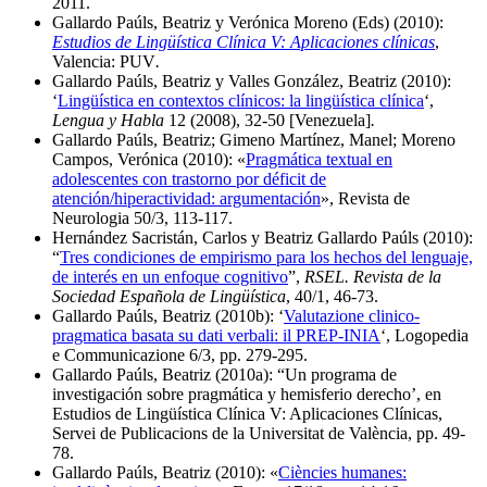
2011.
Gallardo Paúls, Beatriz y Verónica Moreno (Eds) (2010):
Estudios de Lingüística Clínica V: Aplicaciones clínicas
,
Valencia: PUV
.
Gallardo Paúls, Beatriz y Valles González, Beatriz (2010):
‘
Lingüística en contextos clínicos: la lingüística clínica
‘,
Lengua y Habla
12 (2008), 32-50 [Venezuela]
.
Gallardo Paúls, Beatriz; Gimeno Martínez, Manel; Moreno
Campos, Verónica (2010): «
Pragmática textual en
adolescentes con trastorno por déficit de
atención/hiperactividad: argumentación
», Revista de
Neurologia 50/3, 113-117.
Hernández Sacristán, Carlos y Beatriz Gallardo Paúls (2010):
“
Tres condiciones de empirismo para los hechos del lenguaje,
de interés en un enfoque cognitivo
”,
RSEL. Revista de la
Sociedad Española de Lingüística
, 40/1, 46-73.
Gallardo Paúls, Beatriz (2010b): ‘
Valutazione clinico-
pragmatica basata su dati verbali: il PREP-INIA
‘, Logopedia
e Communicazione 6/3, pp. 279-295.
Gallardo Paúls, Beatriz (2010a): “Un programa de
investigación sobre pragmática y hemisferio derecho’, en
Estudios de Lingüística Clínica V: Aplicaciones Clínicas,
Servei de Publicacions de la Universitat de València, pp. 49-
78.
Gallardo Paúls, Beatriz (2010): «
Ciències humanes: