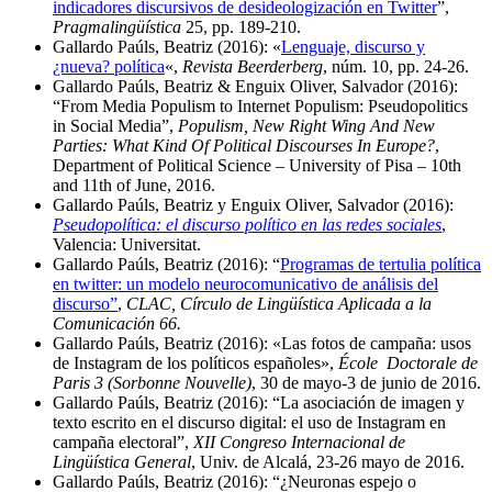
indicadores discursivos de desideologización en Twitter
”,
Pragmalingüística
25, pp. 189-210.
Gallardo Paúls, Beatriz (2016): «
Lenguaje, discurso y
¿nueva? política
«,
Revista Beerderberg
, núm. 10, pp. 24-26.
Gallardo Paúls, Beatriz & Enguix Oliver, Salvador (2016):
“From Media Populism to Internet Populism: Pseudopolitics
in Social Media”,
Populism, New Right Wing And New
Parties: What Kind Of Political Discourses In Europe?
,
Department of Political Science – University of Pisa – 10th
and 11th of June, 2016.
Gallardo Paúls, Beatriz y Enguix Oliver, Salvador (2016):
Pseudopolítica: el discurso político en las redes sociales
,
Valencia: Universitat.
Gallardo Paúls, Beatriz (2016): “
Programas de tertulia política
en twitter: un modelo neurocomunicativo de análisis del
discurso”
,
CLAC, Círculo de Lingüística Aplicada a la
Comunicación 66.
Gallardo Paúls, Beatriz (2016): «Las fotos de campaña: usos
de Instagram de los políticos españoles»,
École Doctorale de
Paris 3 (Sorbonne Nouvelle)
, 30 de mayo-3 de junio de 2016.
Gallardo Paúls, Beatriz (2016): “La asociación de imagen y
texto escrito en el discurso digital: el uso de Instagram en
campaña electoral”,
XII Congreso Internacional de
Lingüística General
, Univ. de Alcalá, 23-26 mayo de 2016.
Gallardo Paúls, Beatriz (2016): “¿Neuronas espejo o