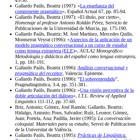
43-50.
Gallardo Paúls, Beatriz (1997): «
La enseñanza del
componente pragmático
», Español Actual 67, pp. 85-94.
Gallardo Paúls, Beatriz (1997): «El título, por cierto»,
Homenaje al profesor Antonio Roldán Pérez
, Servicio de
Publicaciones de la Universidad de Murcia, pp. 175-190.
Gallardo Paúls, Beatriz; M. José Martínez, Mercedes Quilis,
Montserrat Veyrat (1996): «
Aspectos de la aplicación de un
modelo pragmático conversacional a un curso de español
como lengua extranjera (ELE)
»,
AULA2 Monográfico:
Metodología y didáctica del español como lengua extranjera
,
1, pp. 181-191.
Gallardo Paúls, Beatriz (1996):
Análisis conversacional y
pragmática del receptor
, Valencia: Episteme.
Gallardo Paúls, Beatriz (1996): “
El sobreentendido
”,
Pragmalingüistica, 3-4, pp. 351-381.
Gallardo Paúls, Beatriz (1996): «
Una visión perceptiva de la
doble articulación del diálogo
»,
I.T.L. Review of Applied
Linguistics
111-112, pp. 37-60.
Briz, Antonio; Gómez, José Ramón; Gallardo, Beatriz;
Hidalgo, Antonio; Pons, Salvador; Ruíz, Leonor; Gómez,
Juan; Portela, Ana; Padilla, Javier (1995):
La conversación
coloquial. Materiales para su estudio,
Servei de Publicacions
de la Universitat de València.
Gallardo Paúls, Beatriz (1995):
Prácticas de Lingüística.