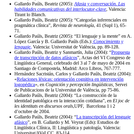
Gallardo Paúls, Beatriz (2005):
Afasia y conversación. Las
habilidades comunicativas del interlocutor-clave
, Valencia:
Tirant lo Blanch.
Gallardo Paúls, Beatriz (2005): “Categorías inferenciales en
pragmática clínica”,
Revista de neurología
, 41 (Supl 1), 65-
71.
Gallardo Paúls, Beatriz (2005): “El lenguaje y la mente” en A.
López García y B. Gallardo Paúls (Eds.):
Conocimiento y
lenguaje
,
Valencia: Universitat de València, pp. 89-128.
Gallardo Paúls, Beatriz y Sanmartín, Julia (2004): “
Propuesta
de transcripción de datos afásicos
”, Actas del VI Congreso de
Lingüística General, celebrado del 3 al 7 de mayo de 2004 en
Santiago de Compostela, Madrid: Arco Libros, 767-777.
Hernández Sacristán, Carlos y Gallardo Paúls, Beatriz (2004):
«
Relaciones léxicas: orientación cognitiva en intervención
logopédica
», en
Cognición y percepción lingüísticas,
Servei
de Publicacions de la Universitat de València, pp 75-86.
Gallardo Paúls, Beatriz (2004): “La construcción de la
identidad patológica en la interacción cotidiana”, en
El joc de
les identitats en discursos orals
,UPF, Barcelona 1 i 2
d’octubre de 2004.
Gallardo Paúls, Beatriz (2004): “
La transcripción del lenguaje
afásico
”, en B. Gallardo y M. Veyrat (Eds): Estudios de
Lingüística Clínica, II: Lingüística y patología, Valencia:
Universitat/AVaLCC, 83-114.