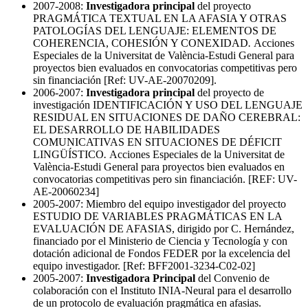
2007-2008:
Investigadora principal
del proyecto
PRAGMÁTICA TEXTUAL EN LA AFASIA Y OTRAS
PATOLOGÍAS DEL LENGUAJE: ELEMENTOS DE
COHERENCIA, COHESIÓN Y CONEXIDAD
.
Acciones
Especiales de la Universitat de València-Estudi General para
proyectos bien evaluados en convocatorias competitivas pero
sin financiación [Ref: UV-AE-20070209].
2006-2007:
Investigadora principal
del proyecto de
investigación IDENTIFICACIÓN Y USO DEL LENGUAJE
RESIDUAL EN SITUACIONES DE DAÑO CEREBRAL:
EL DESARROLLO DE HABILIDADES
COMUNICATIVAS EN SITUACIONES DE DÉFICIT
LINGÜÍSTICO
.
Acciones Especiales de la Universitat de
València-Estudi General para proyectos bien evaluados en
convocatorias competitivas pero sin financiación. [REF: UV-
AE-20060234]
2005-2007: Miembro del equipo investigador del proyecto
ESTUDIO DE VARIABLES PRAGMÁTICAS EN LA
EVALUACIÓN DE AFASIAS, dirigido por C. Hernández,
financiado por el Ministerio de Ciencia y Tecnología y con
dotación adicional de Fondos FEDER por la excelencia del
equipo investigador. [Ref: BFF2001-3234-C02-02]
2005-2007:
Investigadora Principal
del Convenio de
colaboración con el Instituto INIA-Neural para el desarrollo
de un protocolo de evaluación pragmática en afasias.