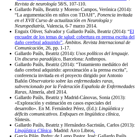
Revista de neurología
58/S, 107-110.
Gallardo Paúls, Beatriz y Moreno Campos, Verónica (2014):
“La argumentación en niños con TDAH”,
Ponencia invitada
en el XVII Curso de actualización en Neurología y
Neuropediatría
, Valencia, 6-7 marzo 2014.
Enguix Oliver, Salvador y Gallardo Paúls, Beatriz (2014): “
El
encuadre de los temas de salud: cobertura en prensa escrita del
daño cerebral adquirido”
,
Ámbitos. Revista Internacional de
Comunicación,
26, pp. 1-17.
Gallardo Paúls, Beatriz (2014):
Usos políticos del lenguaje.
Un discurso paradójico
, Barcelona: Anthropos.
Gallardo Paúls, Beatriz (2014): “Tratamiento mediático del
daño cerebral adquirido: aproximación a la prensa escrita”,
conferencia invitada en el proyecto dirigido por Antonio
Bañón
Observatorio sobre las enfermedades raras,
subvencionado por la Federación Española de Enfermedades
Raras
, Almería, abril 2014.
Gallardo Paúls, Beatriz y Madrid-Cánovas, Sonia (2013):
«Exploración y estimación en casos especiales del
desarrollo». En M. Fernández Pérez, (Ed.):
Lingüística y
déficits comunicativos. Enfoques en lingüística clínica
,
Síntesis.
Gallardo Paúls, Beatriz y Hernández-Sacristán, Carlos (2013):
Lingüística Clínica
. Madrid: Arco Libros
.
García Pilán, Pedro; de Lamo Pastor, José; Gallardo Paúls,