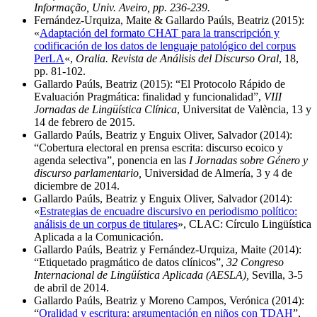
Informação, Univ. Aveiro, pp. 236-239.
Fernández-Urquiza, Maite & Gallardo Paúls, Beatriz (2015):
«
Adaptación del formato CHAT para la transcripción y
codificación de los datos de lenguaje patológico del corpus
PerLA
«,
Oralia. Revista de Análisis del Discurso Oral
, 18,
pp. 81-102.
Gallardo Paúls, Beatriz (2015): “El Protocolo Rápido de
Evaluación Pragmática: finalidad y funcionalidad”,
VIII
Jornadas de Lingüística Clínica
, Universitat de València, 13 y
14 de febrero de 2015.
Gallardo Paúls, Beatriz y Enguix Oliver, Salvador (2014):
“Cobertura electoral en prensa escrita: discurso ecoico y
agenda selectiva”, ponencia en las
I Jornadas sobre Género y
discurso parlamentario,
Universidad de Almería, 3 y 4 de
diciembre de 2014.
Gallardo Paúls, Beatriz y Enguix Oliver, Salvador (2014):
«
Estrategias de encuadre discursivo en periodismo político:
análisis de un corpus de titulares
», CLAC: Círculo Lingüística
Aplicada a la Comunicación.
Gallardo Paúls, Beatriz y Fernández-Urquiza, Maite (2014):
“Etiquetado pragmático de datos clínicos”,
32 Congreso
Internacional de Lingüística Aplicada (AESLA),
Sevilla, 3-5
de abril de 2014.
Gallardo Paúls, Beatriz y Moreno Campos, Verónica (2014):
“
Oralidad y escritura: argumentación en niños con TDAH
”,