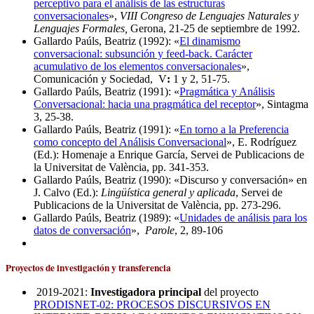
perceptivo para el análisis de las estructuras
conversacionales
»,
VIII Congreso de Lenguajes Naturales y
Lenguajes Formales,
Gerona, 21-25 de septiembre de 1992.
Gallardo Paúls, Beatriz (1992): «
El dinamismo
conversacional: subsunción y feed-back. Carácter
acumulativo de los elementos conversacionales
»,
Comunicación y Sociedad, V
:
1 y 2, 51-75.
Gallardo Paúls, Beatriz (1991): «
Pragmática y Análisis
Conversacional: hacia una pragmática del receptor
», Sintagma
3, 25-38.
Gallardo Paúls, Beatriz (1991): «
En torno a la Preferencia
como concepto del Análisis Conversacional
», E. Rodríguez
(Ed.): Homenaje a Enrique García, Servei de Publicacions de
la Universitat de València, pp. 341-353.
Gallardo Paúls, Beatriz (1990): «Discurso y conversación» en
J. Calvo (Ed.):
Lingüística general y aplicada
, Servei de
Publicacions de la Universitat de València, pp. 273-296.
Gallardo Paúls, Beatriz (1989): «
Unidades de análisis para los
datos de conversación
»,
Parole
, 2, 89-106
Proyectos de investigación y transferencia
2019-2021:
Investigadora principal
del proyecto
PRODISNET-02: PROCESOS DISCURSIVOS EN