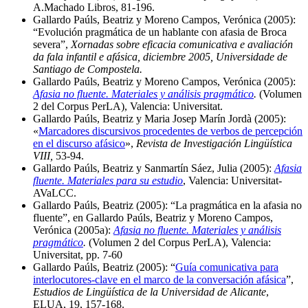
A.Machado Libros, 81-196.
Gallardo Paúls, Beatriz y Moreno Campos, Verónica (2005):
“Evolución pragmática de un hablante con afasia de Broca
severa”,
Xornadas sobre eficacia comunicativa e avaliación
da fala infantil e afásica, diciembre 2005, Universidade de
Santiago de Compostela.
Gallardo Paúls, Beatriz y Moreno Campos, Verónica (2005):
Afasia no fluente. Materiales y análisis pragmático
.
(Volumen
2 del Corpus PerLA), Valencia: Universitat.
Gallardo Paúls, Beatriz y Maria Josep Marín Jordà (2005):
«
Marcadores discursivos procedentes de verbos de percepción
en el discurso afásico
»,
Revista de Investigación Lingüística
VIII,
53-94.
Gallardo Paúls, Beatriz y Sanmartín Sáez, Julia (2005):
Afasia
fluente. Materiales para su estudio
, Valencia: Universitat-
AVaLCC.
Gallardo Paúls, Beatriz (2005): “La pragmática en la afasia no
fluente”, en Gallardo Paúls, Beatriz y Moreno Campos,
Verónica (2005a):
Afasia no fluente. Materiales y análisis
pragmático
.
(Volumen 2 del Corpus PerLA), Valencia:
Universitat, pp. 7-60
Gallardo Paúls, Beatriz (2005): “
Guía comunicativa para
interlocutores-clave en el marco de la conversación afásica
”,
Estudios de Lingüística de la Universidad de Alicante
,
ELUA, 19, 157-168.