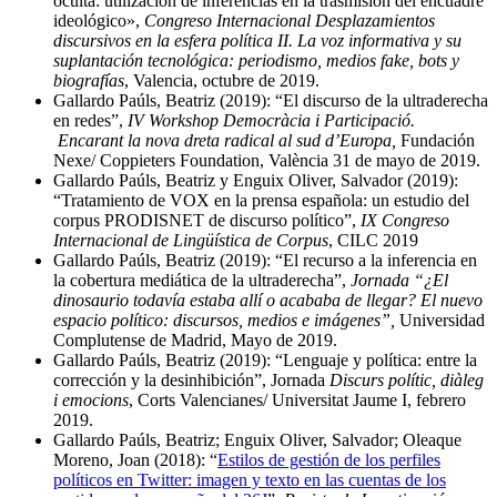
oculta: utilización de inferencias en la trasmisión del encuadre
ideológico»,
Congreso Internacional Desplazamientos
discursivos en la esfera política II. La voz informativa y su
suplantación tecnológica: periodismo, medios fake, bots y
biografías
, Valencia, octubre de 2019.
Gallardo Paúls, Beatriz (2019): “El discurso de la ultraderecha
en redes”,
IV Workshop Democràcia i Participació.
Encarant la nova dreta radical al sud d’Europa,
Fundación
Nexe/ Coppieters Foundation, València 31 de mayo de 2019.
Gallardo Paúls, Beatriz y Enguix Oliver, Salvador (2019):
“Tratamiento de VOX en la prensa española: un estudio del
corpus PRODISNET de discurso político”,
IX Congreso
Internacional de Lingüística de Corpus
, CILC 2019
Gallardo Paúls, Beatriz (2019): “El recurso a la inferencia en
la cobertura mediática de la ultraderecha”,
Jornada “¿El
dinosaurio todavía estaba allí o acababa de llegar? El nuevo
espacio político: discursos, medios e imágenes”,
Universidad
Complutense de Madrid, Mayo de 2019.
Gallardo Paúls, Beatriz (2019): “Lenguaje y política: entre la
corrección y la desinhibición”, Jornada
Discurs polític, diàleg
i emocions
, Corts Valencianes/ Universitat Jaume I, febrero
2019.
Gallardo Paúls, Beatriz; Enguix Oliver, Salvador; Oleaque
Moreno, Joan (2018): “
Estilos de gestión de los perfiles
políticos en Twitter: imagen y texto en las cuentas de los