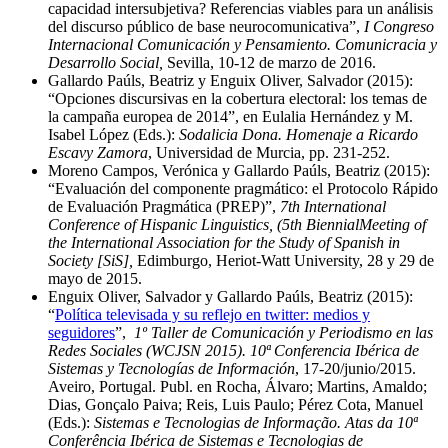
capacidad intersubjetiva? Referencias viables para un análisis
del discurso público de base neurocomunicativa”,
I Congreso
Internacional Comunicación y Pensamiento. Comunicracia y
Desarrollo Social,
Sevilla, 10-12 de marzo de 2016.
Gallardo Paúls, Beatriz y Enguix Oliver, Salvador (2015):
“Opciones discursivas en la cobertura electoral: los temas de
la campaña europea de 2014”, en Eulalia Hernández y M.
Isabel López (Eds.):
Sodalicia Dona. Homenaje a Ricardo
Escavy Zamora
, Universidad de Murcia, pp. 231-252.
Moreno Campos, Verónica y Gallardo Paúls, Beatriz (2015):
“Evaluación del componente pragmático: el Protocolo Rápido
de Evaluación Pragmática (PREP)”,
7th International
Conference of Hispanic Linguistics, (5th BiennialMeeting of
the International Association for the Study of Spanish in
Society [SiS],
Edimburgo, Heriot-Watt University, 28 y 29 de
mayo de 2015.
Enguix Oliver, Salvador y Gallardo Paúls, Beatriz (2015):
“
Política televisada y su reflejo en twitter: medios y
seguidores
”,
1º Taller de Comunicación y Periodismo en las
Redes Sociales (WCJSN 2015). 10ª Conferencia Ibérica de
Sistemas y Tecnologías de Información
, 17-20/junio/2015.
Aveiro, Portugal. Publ. en Rocha, Álvaro; Martins, Amaldo;
Dias, Gonçalo Paiva; Reis, Luis Paulo; Pérez Cota, Manuel
(Eds.):
Sistemas e Tecnologias de Informação. Atas da 10ª
Conferência Ibérica de Sistemas e Tecnologias de